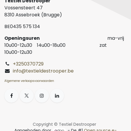
Textiel Destrooper
Vossensteert 47
8310 Assebroek (Brugge)
BE0435 575 134
Openingsuren
ma-vrij
10u00-12u30 14u00-18u00 zat
10u00-12u30
+3250370729
info@textieldestrooper.be
Algemene verkoopsvoorwaarden
Copyright © Textiel Destrooper
Aangeboden door
- De #1
Open source e-