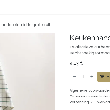
ven
Afspraak
Over ons
Contact
Shop
anddoek middelgrote ruit
Keukenhand
Kwalitatieve authen
Rechthoekig formaa
4,13
€
Aa
Algemene voorwaarde
Gepersonaliseerde ite
Verzending: 2-3 werkd