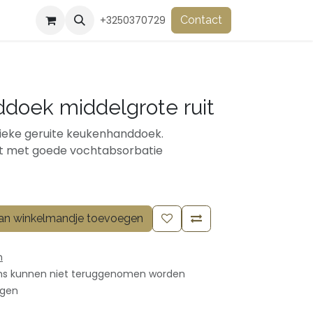
+3250370729
Contact
doek middelgrote ruit
tieke geruite keukenhanddoek.
t met goede vochtabsorbatie
n winkelmandje toevoegen
n
ms kunnen niet teruggenomen worden
agen