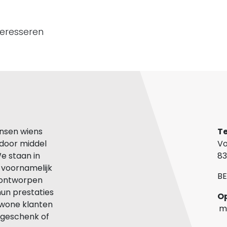
teresseren
nsen wiens
Te
 door middel
Vo
We staan in
83
n voornamelijk
BE
n ontworpen
hun prestaties
ewone klanten
m
-)geschenk of
z