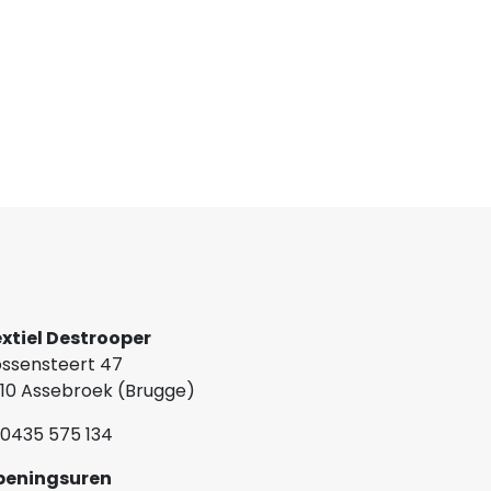
xtiel Destrooper
ssensteert 47
10 Assebroek (Brugge)
0435 575 134
Openingsuren