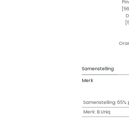
Pin
[5
D
[
Oran
Samenstelling
Merk
Samenstelling
:
65% 
Merk
:
B.Uniq