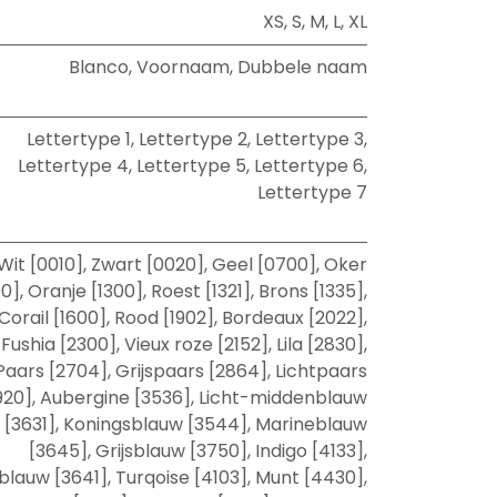
XS
,
S
,
M
,
L
,
XL
Blanco
,
Voornaam
,
Dubbele naam
Lettertype 1
,
Lettertype 2
,
Lettertype 3
,
Lettertype 4
,
Lettertype 5
,
Lettertype 6
,
Lettertype 7
Wit [0010]
,
Zwart [0020]
,
Geel [0700]
,
Oker
00]
,
Oranje [1300]
,
Roest [1321]
,
Brons [1335]
,
Corail [1600]
,
Rood [1902]
,
Bordeaux [2022]
,
Fushia [2300]
,
Vieux roze [2152]
,
Lila [2830]
,
Paars [2704]
,
Grijspaars [2864]
,
Lichtpaars
920]
,
Aubergine [3536]
,
Licht-middenblauw
[3631]
,
Koningsblauw [3544]
,
Marineblauw
[3645]
,
Grijsblauw [3750]
,
Indigo [4133]
,
sblauw [3641]
,
Turqoise [4103]
,
Munt [4430]
,