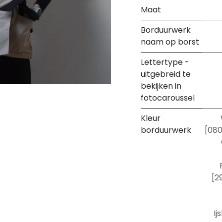
Maat
Borduurwerk
naam op borst
Lettertype -
uitgebreid te
bekijken in
fotocaroussel
Kleur
borduurwerk
[08
[2
Ij