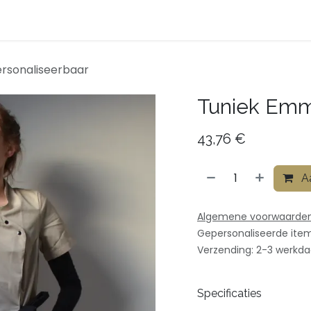
ven
Afspraak
Over ons
Contact
Shop
rsonaliseerbaar
Tuniek Emm
43,76
€
Aa
Algemene voorwaarde
Gepersonaliseerde ite
Verzending: 2-3 werkd
Specificaties