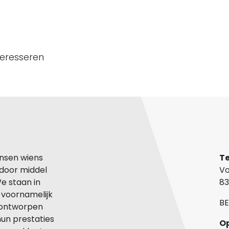
teresseren
nsen wiens
Te
 door middel
Vo
We staan in
83
n voornamelijk
BE
n ontworpen
hun prestaties