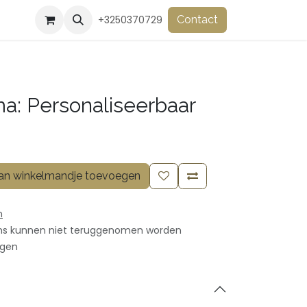
+3250370729
Contact
a: Personaliseerbaar
n winkelmandje toevoegen
n
ms kunnen niet teruggenomen worden
agen