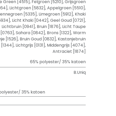
e Green [4515]
,
Felgroen [5210]
,
Grijsgroen
664]
,
Lichtgroen [5832]
,
Appelgroen [5510]
,
ennegroen [5335]
,
Limegroen [5912]
,
Khaki
5934]
,
Licht Khaki [0442]
,
Geel Goud [0721]
,
Lichtbruin [0941]
,
Bruin [1876]
,
Licht Taupe
[0763]
,
Sahara [0842]
,
Brons [1322]
,
Warm
je [1526]
,
Bruin Goud [0832]
,
Kastanjebruin
[1344]
,
Lichtgrijs [0131]
,
Middengrijs [4074]
,
Antraciet [1874]
65% polyester/ 35% katoen
B.Uniq
polyester/ 35% katoen