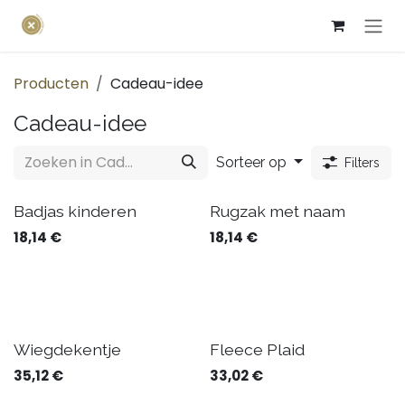
Overslaan naar inhoud
Producten
Cadeau-idee
Cadeau-idee
Sorteer op
Filters
Badjas kinderen
Rugzak met naam
18,14
€
18,14
€
Wiegdekentje
Fleece Plaid
35,12
€
33,02
€