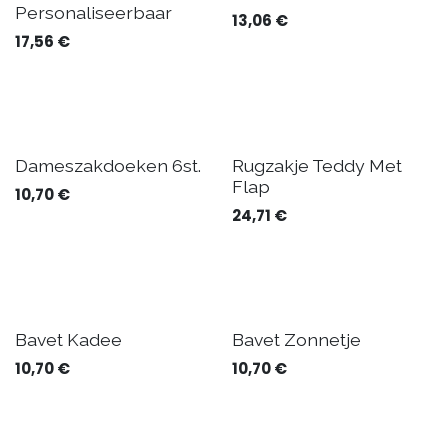
Levering 7 dagen
Personaliseerbaar
13,06
€
17,56
€
Dameszakdoeken 6st.
Rugzakje Teddy Met
Flap
10,70
€
24,71
€
Bavet Kadee
Bavet Zonnetje
10,70
€
10,70
€