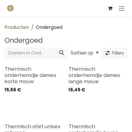
Overslaan naar inhoud
Producten
Ondergoed
Ondergoed
Sorteer op
Filters
Thermisch
Thermisch
onderhemdje dames
onderhemdje dames
korte mouw
lange mouw
15,66
€
16,49
€
Thermisch shirt unisex
Thermisch