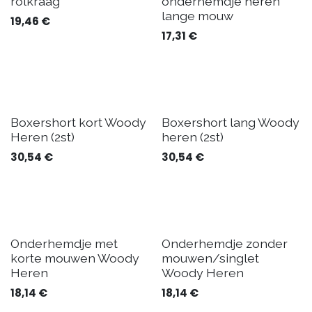
rolkraag
onderhemdje heren
lange mouw
19,46
€
17,31
€
Boxershort kort Woody
Boxershort lang Woody
Heren (2st)
heren (2st)
30,54
€
30,54
€
Onderhemdje met
Onderhemdje zonder
korte mouwen Woody
mouwen/singlet
Heren
Woody Heren
18,14
€
18,14
€