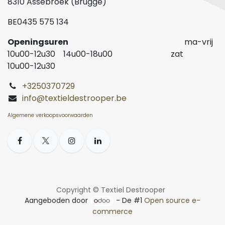
8310 Assebroek (Brugge)
BE0435 575 134
Openingsuren
ma-vrij
10u00-12u30 14u00-18u00 zat
10u00-12u30
+3250370729
info@textieldestrooper.be
Algemene verkoopsvoorwaarden
Copyright © Textiel Destrooper
Aangeboden door
- De #1
Open source e-
commerce